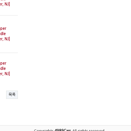
er, NJ]
per
dle
er, NJ]
per
dle
er, NJ]
목록
Copyrights
4989Cars
All rights reserved.