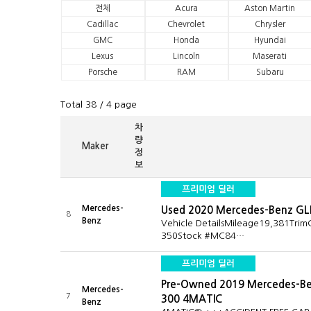
전체
Acura
Aston Martin
Cadillac
Chevrolet
Chrysler
GMC
Honda
Hyundai
Lexus
Lincoln
Maserati
Porsche
RAM
Subaru
Total 38
/ 4 page
차
량
Maker
정
보
프리미엄 딜러
Mercedes-
Used 2020 Mercedes-Benz GL
8
Benz
Vehicle DetailsMileage19,381Trim
350Stock #MC84…
프리미엄 딜러
Pre-Owned 2019 Mercedes-B
Mercedes-
7
300 4MATIC
Benz