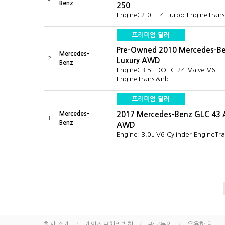
Benz
250
Engine: 2.0L I-4 Turbo EngineTran
프리미엄 딜러
Pre-Owned 2010 Mercedes-Be
Mercedes-
2
Luxury AWD
Benz
Engine: 3.5L DOHC 24-Valve V6
EngineTrans:&nb…
프리미엄 딜러
Mercedes-
2017 Mercedes-Benz GLC 4
1
Benz
AWD
Engine: 3.0L V6 Cylinder EngineTr
회사 소개
개인정보처리방침
광고문의
유용한 팁