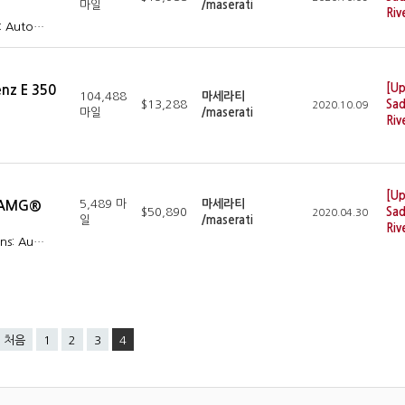
마일
/maserati
Riv
s: Auto…
[Up
nz E 350
104,488
마세라티
$13,288
Sad
2020.10.09
마일
/maserati
Riv
[Up
5,489 마
마세라티
3 AMG®
$50,890
Sad
2020.04.30
일
/maserati
Riv
ans: Au…
처음
1
2
3
4