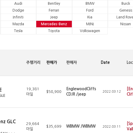
Audi
Bentley
BMW
Buick
Dodge
Ferrari
Ford
Genesis
Infiniti
Jeep
Kia
Land Rove
Mazda
Mercedes-Benz
MINI
Nissan
Tesla
Toyota
Volkswagen
주행거리
판매가
판매자
Date
Loc
19,381
EnglewoodCliffs
[E
E
$58,900
2022.03.12
마일
CDJR /jeep
Cli
GLE
enz GLC
29,664
[Sp
$35,699
WBMW /WBMW
2022.03.11
마일
Val