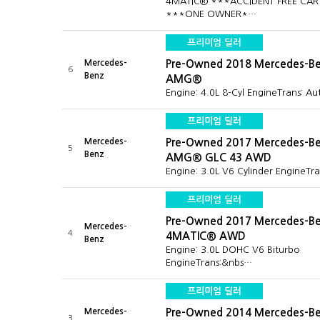
4MATIC® ***ACCIDENT FREE CAR
***ONE OWNER*…
프리미엄 딜러
Mercedes-
Pre-Owned 2018 Mercedes-Be
6
Benz
AMG®
Engine: 4.0L 8-Cyl EngineTrans: A
프리미엄 딜러
Mercedes-
Pre-Owned 2017 Mercedes-B
5
Benz
AMG® GLC 43 AWD
Engine: 3.0L V6 Cylinder EngineTr
프리미엄 딜러
Pre-Owned 2017 Mercedes-Be
Mercedes-
4
4MATIC® AWD
Benz
Engine: 3.0L DOHC V6 Biturbo
EngineTrans:&nbs…
프리미엄 딜러
Mercedes-
Pre-Owned 2014 Mercedes-B
3